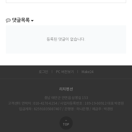
댓글목록
등록된 댓글이 없습니다.
로그인
PC 버전보기
Make24
리치펜션
충남 태안군 안면읍 삼봉길 153
고객센터 연락처 : 010-4170-6254 / 사업자등록번호 : 189-19-00912 대표 박경원
입금계좌 : 62591035087407 / 은행명 : 하나은행 / 예금주 : 박경원
TOP