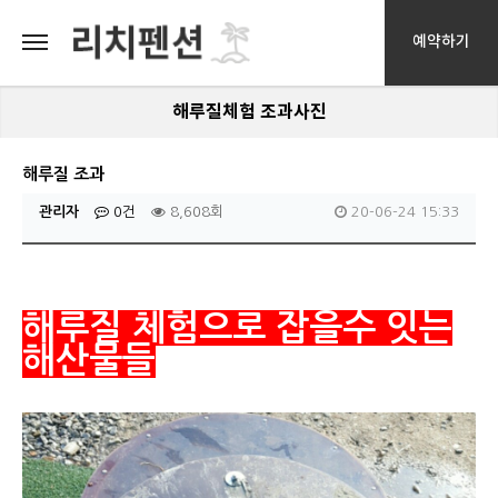
예약하기
해루질체험 조과사진
해루질 조과
관리자
0건
8,608회
20-06-24 15:33
해루질 체험으로 잡을수 잇는
해산물들