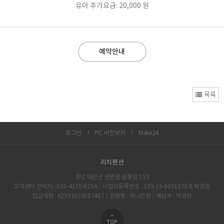
유아 추가요금: 20,000 원
예약안내
목록
로그인
PC 버전보기
Make24
리치펜션
충남 태안군 안면읍 삼봉길 153
고객센터 연락처 : 010-4170-6254 / 사업자등록번호 : 189-19-00912 대표 박경원
입금계좌 : 62591035087407 / 은행명 : 하나은행 / 예금주 : 박경원
TOP