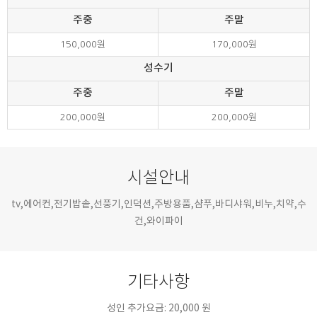
주중
주말
150,000원
170,000원
성수기
주중
주말
200,000원
200,000원
시설안내
tv,에어컨,전기밥솥,선풍기,인덕션,주방용품,샴푸,바디샤워,비누,치약,수
건,와이파이
기타사항
성인 추가요금: 20,000 원