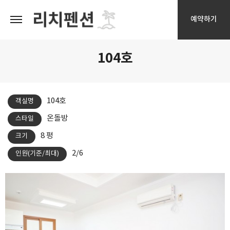
예약하기
104호
104호
객실명
온돌방
스타일
8 평
크기
2/6
인원(기준/최대)