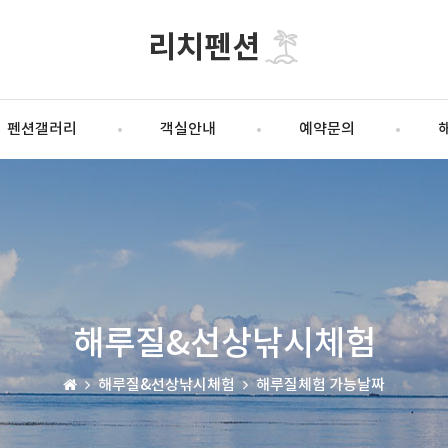
펜션갤러리
객실안내
예약문의
해루질&선상낚시체험
해루질&선상낚시체험
해루질체험 가능날짜