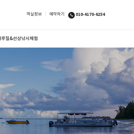
객실정보
예약하기
010-4170-6254
해루질&선상낚시체험