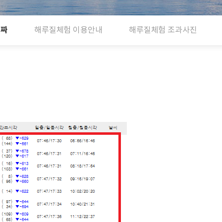
날짜
해루질체험 이용안내
해루질체험 조과사진