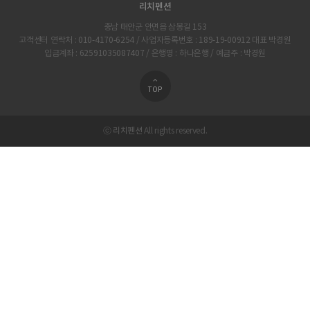
리치펜션
충남 태안군 안면읍 삼봉길 153
고객센터 연락처 : 010-4170-6254 / 사업자등록번호 : 189-19-00912 대표 박경원
입금계좌 : 62591035087407 / 은행명 : 하나은행 / 예금주 : 박경원
TOP
리치펜션
ⓒ
All rights reserved.